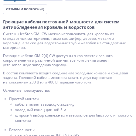
ОТЗЫВЫ И ВОПРОСЫ
(0)
Греющие кабели постоянной мощности для систем
антиобледенения кровель и водостоков
Системы IceStop GM- CW можно использовать для кровель из
стандартных материалов, таких как шифер, дерево, металл и
черепица, а также для водосточных труб и желобов из стандартных
материалов.
Греющие кабели GM-2(4) CW доступны в комплектах разного
сопротивления и различной длины, все комплекты имеют
установленную заводскую заделку.
В состав комплекта входит соединение холодных концов и концевая
заделка. Греющий кабель можно заказать в двух вариантах:
напряжением 230 В или 400 В переменного тока.
Основные преимущества:
Простой монтаж
кабель имеет заводскую заделку
холодный конец длиной 5 м
широкий выбор крепежных материалов для быстрого и простого
монтажа
Безопасность:
разработано согласно IEC EN 62395