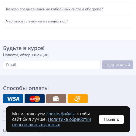
Каково предназначение кабельных систем обогрева?
Что такое пленочный теплый пол?
Будьте в курсе!
Новости, обзоры и акции
ПОДПИСАТЬСЯ
Способы оплаты
©2006–2019 ООО "Спецмонтаж 71"
Мы используем
cookie-файлы
, чтобы
+7-495-369-46-84
сайт был лучше.
Политика обработки
Принять
+7-495-369-26-43
персональных данных
Цены
Акции
Портфолио
Отзывы