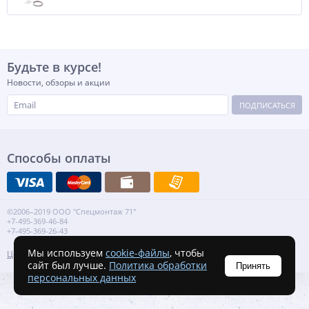
Будьте в курсе!
Новости, обзоры и акции
ПОДПИСАТЬСЯ
Способы оплаты
©2006–2019 ООО "Спецмонтаж 71"
+7-495-369-46-84
+7-495-369-26-43
Мы используем
cookie-файлы
, чтобы
Цены
Акции
Портфолио
Отзывы
сайт был лучше.
Политика обработки
Принять
персональных данных